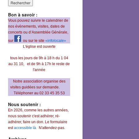
Bon à savoir :
Vous pouvez suivre le calendrier de
nos évènements, visites, dates de
concerts ou d’Assemblée Générale,
sur
ou sur le site
«infolocale»
L'église est ouverte
tous les jours de 9h à 18 h du 1 04
au 31 10,
et de 9h à 17h le reste de
l'année
Notre association organise des
visites guidées sur demande.
Téléphoner au 02 33 45 35 53
Nous soutenir :
En 2026, comme les autres années,
nous soutenir c'est adhérer, ré-
adhérer, faire un don. Le formulaire
est
accessible là
.
N'attendez-pas.