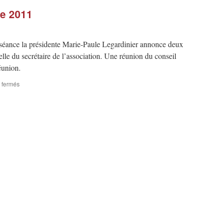
e 2011
 séance la présidente Marie-Paule Legardinier annonce deux
lle du secrétaire de l’association. Une réunion du conseil
éunion.
sur
 fermés
Assemblée
générale
de
2011