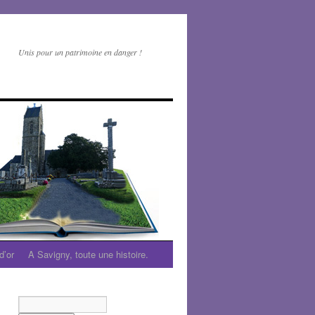
Unis pour un patrimoine en danger !
d’or
A Savigny, toute une histoire.