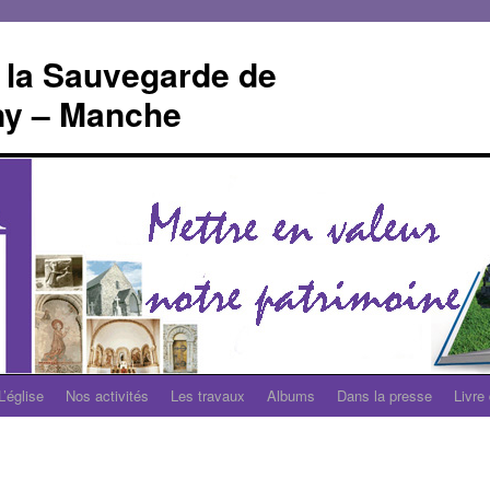
 la Sauvegarde de
gny – Manche
L’église
Nos activités
Les travaux
Albums
Dans la presse
Livre 