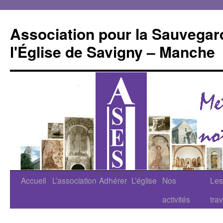
Aller
au
Association pour la Sauvegar
contenu
l'Église de Savigny – Manche
Accueil
L’association
Adhérer
L’église
Nos
Les
activités
tra