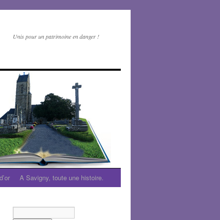
Unis pour un patrimoine en danger !
d’or
A Savigny, toute une histoire.