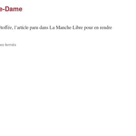
re-Dame
toffée, l’article paru dans La Manche Libre pour en rendre
sur
es fermés
Visites
guidées
à
Notre-
Dame