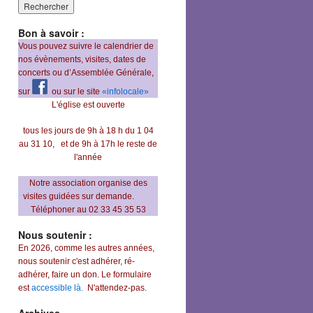
Bon à savoir :
Vous pouvez suivre le calendrier de
nos évènements, visites, dates de
concerts ou d’Assemblée Générale,
sur
ou sur le site
«infolocale»
L'église est ouverte
tous les jours de 9h à 18 h du 1 04
au 31 10,
et de 9h à 17h le reste de
l'année
Notre association organise des
visites guidées sur demande.
Téléphoner au 02 33 45 35 53
Nous soutenir :
En 2026, comme les autres années,
nous soutenir c'est adhérer, ré-
adhérer, faire un don. Le formulaire
est
accessible là
.
N'attendez-pas.