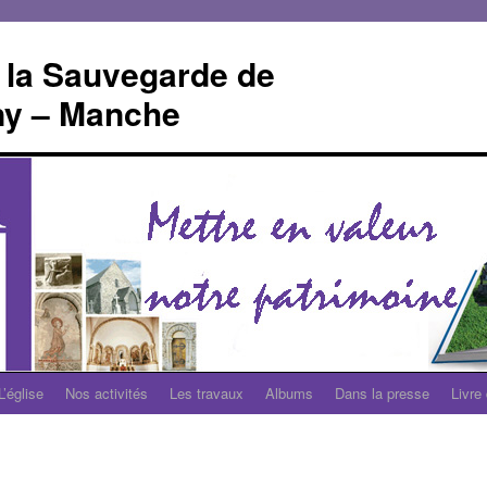
 la Sauvegarde de
gny – Manche
L’église
Nos activités
Les travaux
Albums
Dans la presse
Livre 