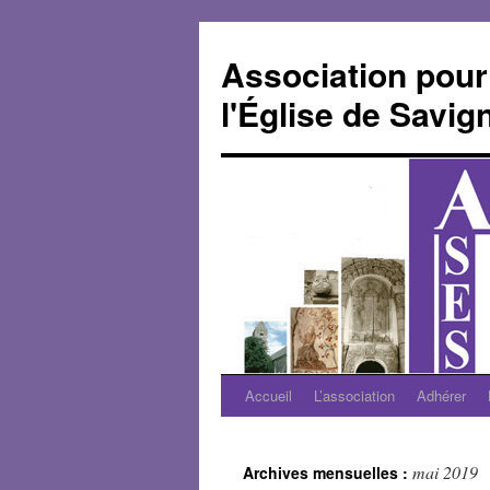
Aller
au
Association pour
contenu
l'Église de Savi
Accueil
L’association
Adhérer
mai 2019
Archives mensuelles :