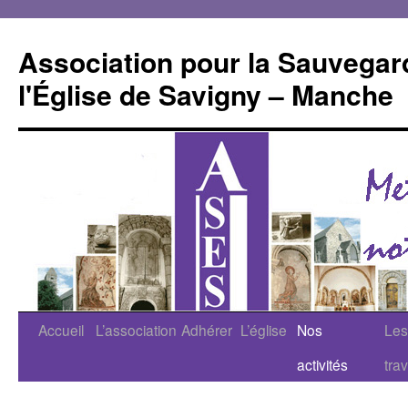
Aller
au
Association pour la Sauvegar
contenu
l'Église de Savigny – Manche
Accueil
L’association
Adhérer
L’église
Nos
Les
activités
tra