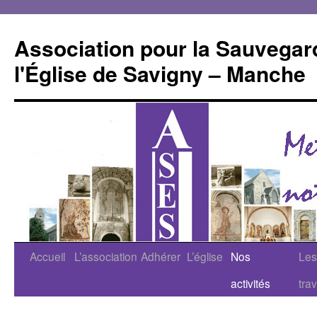
Aller
au
Association pour la Sauvegar
contenu
l'Église de Savigny – Manche
Accueil
L’association
Adhérer
L’église
Nos
Les
activités
tra