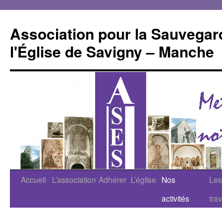
Aller
au
Association pour la Sauvegar
contenu
l'Église de Savigny – Manche
Accueil
L’association
Adhérer
L’église
Nos
Les
activités
tra